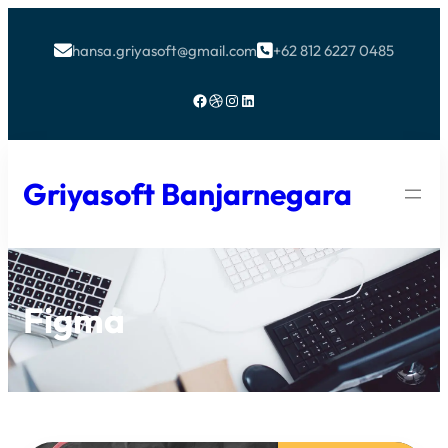
hansa.griyasoft@gmail.com
+62 812 6227 0485


Facebook
Dribbble
Instagram
LinkedIn
Griyasoft Banjarnegara
Figma