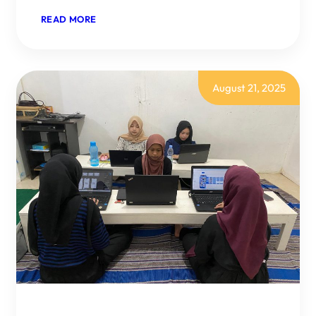
:
READ MORE
MINGGU
KE-
7
:
MELANJUTKAN
DESAIN
August 21, 2025
FIGMA
DAN
PRESENTASI
HASIL
PROJEK