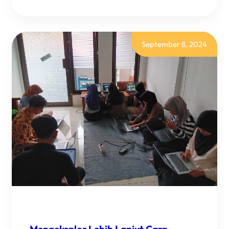
PROYEK
PKL
SMK
N
2
PURBALINGGA:
September 8, 2024
DESAIN
APLIKASI
MOBILE
MENGGUNAKAN
FIGMA
Mengeksplor Lebih Lanjut Cara