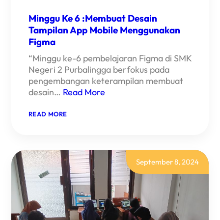
Minggu Ke 6 :Membuat Desain
Tampilan App Mobile Menggunakan
Figma
“Minggu ke-6 pembelajaran Figma di SMK
Negeri 2 Purbalingga berfokus pada
pengembangan keterampilan membuat
desain…
Read More
:
READ MORE
MINGGU
KE
6
:MEMBUAT
DESAIN
TAMPILAN
September 8, 2024
APP
MOBILE
MENGGUNAKAN
FIGMA