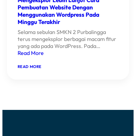
Pembuatan Website Dengan
Menggunakan Wordpress Pada
Minggu Terakhir
Selama sebulan SMKN 2 Purbalingga
terus mengeksplor berbagai macam fitur
yang ada pada WordPress. Pada…
Read More
:
READ MORE
MENGEKSPLOR
LEBIH
LANJUT
CARA
PEMBUATAN
WEBSITE
DENGAN
MENGGUNAKAN
WORDPRESS
PADA
MINGGU
TERAKHIR