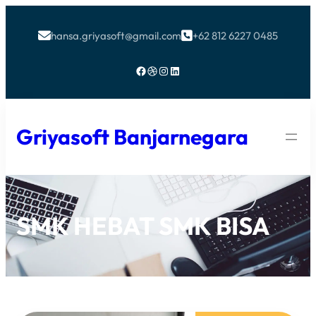
hansa.griyasoft@gmail.com
+62 812 6227 0485


Facebook
Dribbble
Instagram
LinkedIn
Griyasoft Banjarnegara
SMK HEBAT SMK BISA