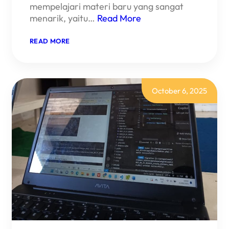
mempelajari materi baru yang sangat
menarik, yaitu…
Read More
:
READ MORE
PENGENALAN
DAN
PRAKTIK
LARAVEL
FILAMENT
October 6, 2025