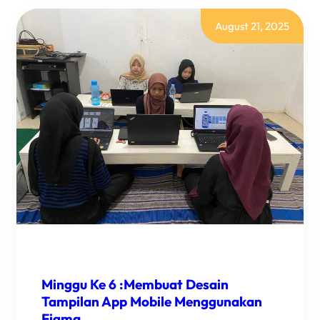
:
MELANJUTKAN
DESAIN
August 21, 2025
FIGMA
DAN
PRESENTASI
HASIL
PROJEK
Minggu Ke 6 :Membuat Desain
Tampilan App Mobile Menggunakan
Figma