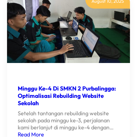
KISAH
August 10, 2025
SERU
PKL
PERDANA
SISWA
SMKN
2
PURBALINGGA
Minggu Ke-4 Di SMKN 2 Purbalingga:
Optimalisasi Rebuilding Website
Sekolah
Setelah tantangan rebuilding website
sekolah pada minggu ke-3, perjalanan
kami berlanjut di minggu ke-4 dengan…
Read More