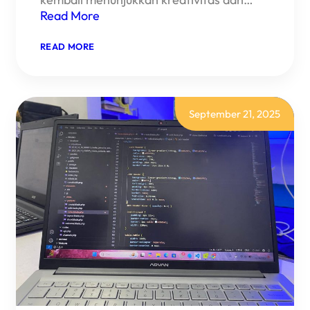
Read More
:
READ MORE
PENGEMBANGAN
WEB
PENDAFTARAN
PKL
BERBASIS
LARAVEL
September 21, 2025
OLEH
SMK
NEGERI
1
BUKATEJA
UNTUK
GRIYASOFT
BANJARNEGARA