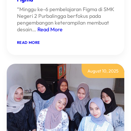
“Minggu ke-6 pembelajaran Figma di SMK
Negeri 2 Purbalingga berfokus pada
pengembangan keterampilan membuat
desain…
Read More
:
READ MORE
MINGGU
KE
6
:MEMBUAT
DESAIN
TAMPILAN
August 10, 2025
APP
MOBILE
MENGGUNAKAN
FIGMA