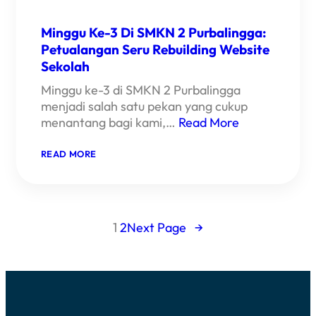
Minggu Ke-3 Di SMKN 2 Purbalingga:
Petualangan Seru Rebuilding Website
Sekolah
Minggu ke-3 di SMKN 2 Purbalingga
menjadi salah satu pekan yang cukup
menantang bagi kami,…
Read More
:
READ MORE
MINGGU
KE-
3
DI
SMKN
2
1
2
Next Page
→
PURBALINGGA:
PETUALANGAN
SERU
REBUILDING
WEBSITE
SEKOLAH