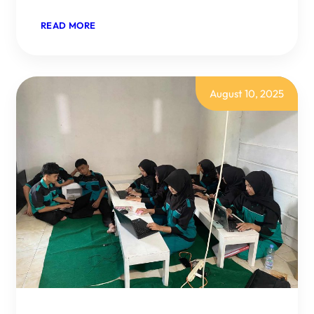
:
READ MORE
MINGGU
KE-
4
DI
SMKN
2
August 10, 2025
PURBALINGGA:
OPTIMALISASI
REBUILDING
WEBSITE
SEKOLAH