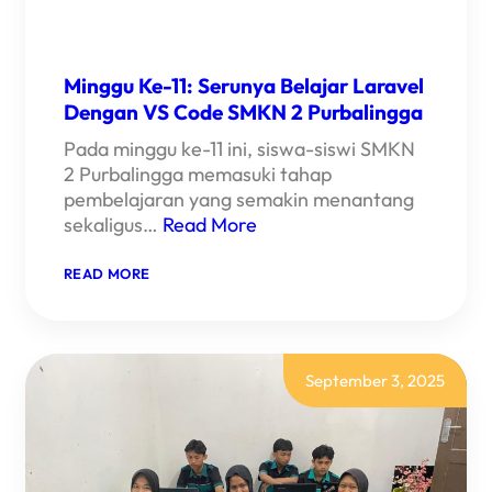
Minggu Ke-11: Serunya Belajar Laravel
Dengan VS Code SMKN 2 Purbalingga
Pada minggu ke-11 ini, siswa-siswi SMKN
2 Purbalingga memasuki tahap
pembelajaran yang semakin menantang
sekaligus…
Read More
:
READ MORE
MINGGU
KE-
11:
SERUNYA
BELAJAR
LARAVEL
September 3, 2025
DENGAN
VS
CODE
SMKN
2
PURBALINGGA