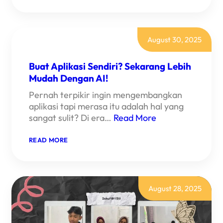
8:
MEMBANGUN
APLIKASI
PINTAR
DENGAN
August 30, 2025
AI
DAN
FIREBASE
Buat Aplikasi Sendiri? Sekarang Lebih
Mudah Dengan AI!
Pernah terpikir ingin mengembangkan
aplikasi tapi merasa itu adalah hal yang
sangat sulit? Di era…
Read More
:
READ MORE
BUAT
APLIKASI
SENDIRI?
SEKARANG
LEBIH
MUDAH
August 28, 2025
DENGAN
AI!