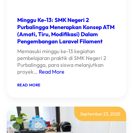
Minggu Ke-13: SMK Negeri 2
Purbalingga Menerapkan Konsep ATM
(Amati, Tiru, Modifikasi) Dalam
Pengembangan Laravel Filament
Memasuki minggu ke-13 kegiatan
pembelajaran praktik di SMK Negeri 2
Purbalingga, para siswa melanjutkan
proyek…
Read More
:
READ MORE
MINGGU
KE-
13:
SMK
NEGERI
2
September 23, 2025
PURBALINGGA
MENERAPKAN
KONSEP
ATM