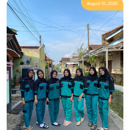
PURBALINGGA
August 10, 2025
DI
GRIYASOFTWARE:
MENJELAJAH
DUNIA
WORDPRESS
&
TANTANGAN
MEMBANGUN
WEBSITE