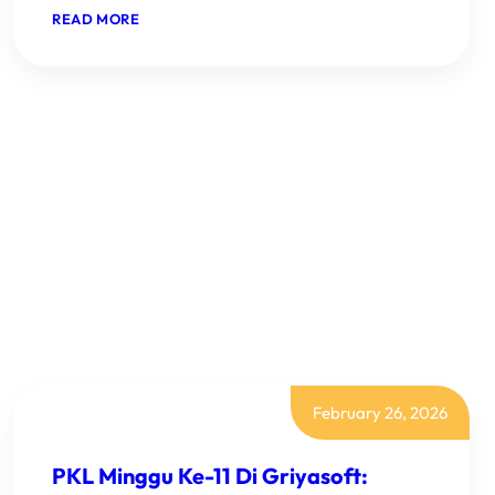
:
READ MORE
MINGGU
KE-
6
SMK
HKTI
2
PURWAREJA
KLAMPOK
February 26, 2026
PKL Minggu Ke-11 Di Griyasoft: