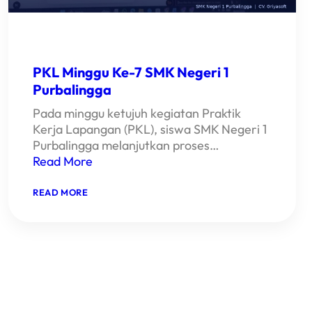
PKL Minggu Ke-7 SMK Negeri 1
Purbalingga
Pada minggu ketujuh kegiatan Praktik
Kerja Lapangan (PKL), siswa SMK Negeri 1
Purbalingga melanjutkan proses…
Read More
:
READ MORE
PKL
MINGGU
KE-
7
SMK
NEGERI
1
PURBALINGGA