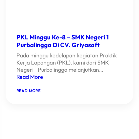
PKL Minggu Ke-8 – SMK Negeri 1
Purbalingga Di CV. Griyasoft
Pada minggu kedelapan kegiatan Praktik
Kerja Lapangan (PKL), kami dari SMK
Negeri 1 Purbalingga melanjutkan…
Read More
:
READ MORE
PKL
MINGGU
KE-
8
–
SMK
NEGERI
1
PURBALINGGA