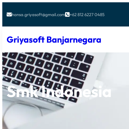
hansa.griyasoft@gmail.com
+62 812 6227 0485


Griyasoft Banjarnegara
Smk Indonesia