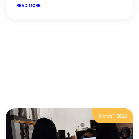
:
READ MORE
MINGGU
KE-
7
SMK
HKTI
2
PURWAREJA
KLAMPOK
March 1, 2026