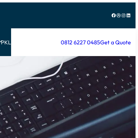
Facebook
Dribbble
Instagram
LinkedIn
PKL
0812 6227 0485
Get a Quote