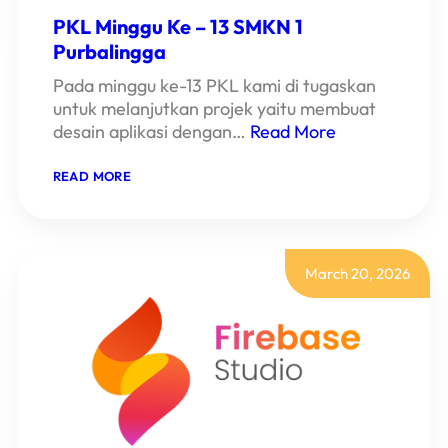
PKL Minggu Ke – 13 SMKN 1
Purbalingga
Pada minggu ke-13 PKL kami di tugaskan
untuk melanjutkan projek yaitu membuat
desain aplikasi dengan…
Read More
:
READ MORE
PKL
MINGGU
KE
–
13
SMKN
March 20, 2026
1
PURBALINGGA