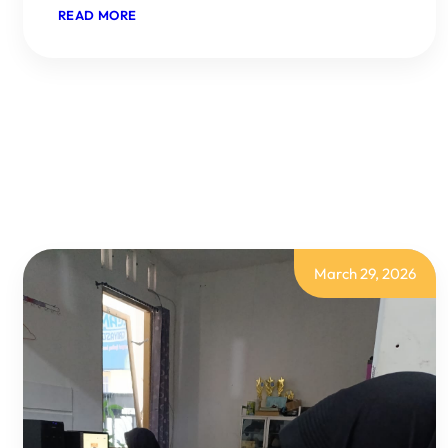
:
READ MORE
PKL
MINGGU
KE
–
14
SMKN
1
PURBALINGGA
March 29, 2026