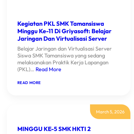
Kegiatan PKL SMK Tamansiswa
Minggu Ke-11 Di Griyasoft: Belajar
Jaringan Dan Virtualisasi Server
Belajar Jaringan dan Virtualisasi Server
Siswa SMK Tamansiswa yang sedang
melaksanakan Praktik Kerja Lapangan
(PKL)…
Read More
:
READ MORE
KEGIATAN
PKL
SMK
TAMANSISWA
MINGGU
KE-
March 5, 2026
11
DI
GRIYASOFT:
MINGGU KE-5 SMK HKTI 2
BELAJAR