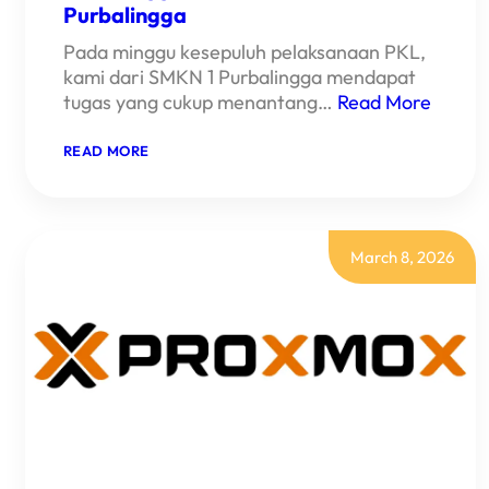
Purbalingga
Pada minggu kesepuluh pelaksanaan PKL,
kami dari SMKN 1 Purbalingga mendapat
tugas yang cukup menantang…
Read More
:
READ MORE
PKL
MINGGU
KE
–
10
SMKN
March 8, 2026
1
PURBALINGGA