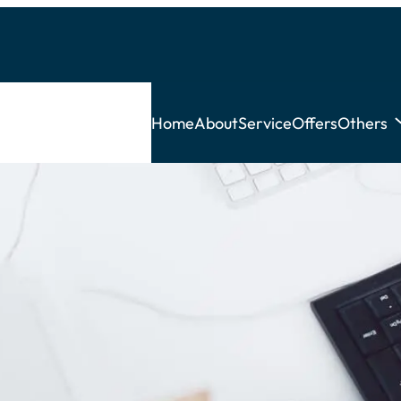
Home
About
Service
Offers
Others