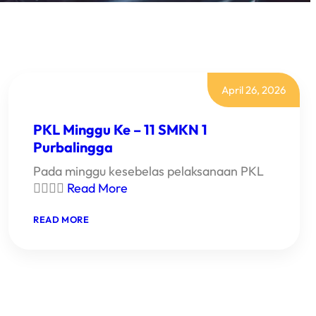
April 26, 2026
PKL Minggu Ke – 11 SMKN 1
Purbalingga
Pada minggu kesebelas pelaksanaan PKL

Read More
:
READ MORE
PKL
MINGGU
KE
–
11
SMKN
1
PURBALINGGA