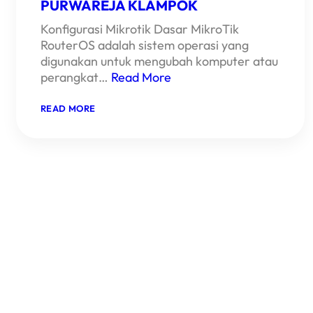
PURWAREJA KLAMPOK
JARINGAN
DAN
VIRTUALISASI
Konfigurasi Mikrotik Dasar MikroTik
SERVER
RouterOS adalah sistem operasi yang
digunakan untuk mengubah komputer atau
perangkat…
Read More
:
READ MORE
MINGGU
KE-
5
SMK
HKTI
2
PURWAREJA
KLAMPOK