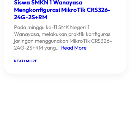
Siswa SMKN 1 Wanayasa
Mengkonfigurasi MikroTik CRS326-
24G-2S+RM
Pada minggu ke-11 SMK Negeri 1
Wanayasa, melakukan praktik konfigurasi
jaringan menggunakan MikroTik CRS326-
24G-2S+RM yang…
Read More
:
READ MORE
PKL
MINGGU
KE-
11
DI
GRIYASOFT:
SISWA
SMKN
1
WANAYASA
MENGKONFIGURASI
MIKROTIK
CRS326-
24G-
2S+RM