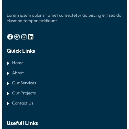
M
A
K
N
Lorem ipsum dolor sit amet consectetur adipiscing elit sed do
1
P
eiusmod tempor incididunt
U
R
B
Facebook
Dribbble
Instagram
LinkedIn
A
L
I
Quick Links
N
G
G
Home
A
About
Our Services
Our Projects
Contact Us
Usefull Links