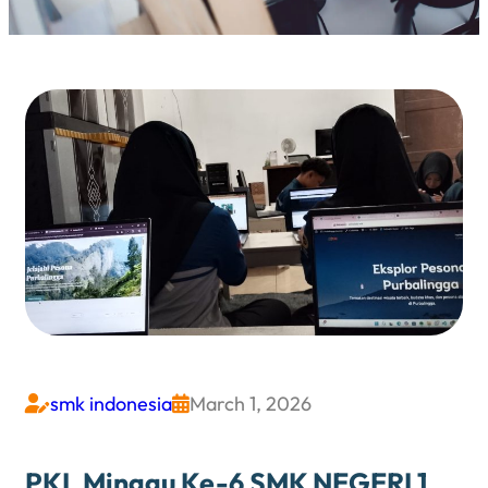
smk indonesia
March 1, 2026


PKL Minggu Ke-6 SMK NEGERI 1