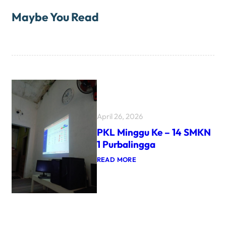
Maybe You Read
April 26, 2026
PKL Minggu Ke – 14 SMKN
1 Purbalingga
:
READ MORE
P
K
L
M
I
N
G
G