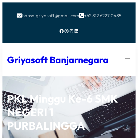
hansa.griyasoft@gmail.com
+62 812 6227 0485


Facebook
Dribbble
Instagram
LinkedIn
Griyasoft Banjarnegara
PKL Minggu Ke-6 SMK
NEGERI 1
PURBALINGGA