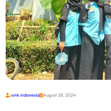
smk indonesia
August 28, 2024

