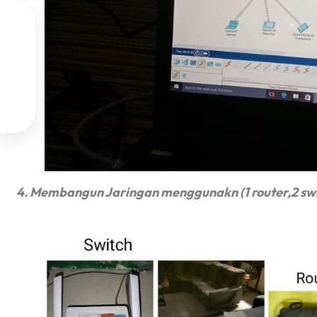




4. Membangun Jaringan menggunakn (1 router,2 switc