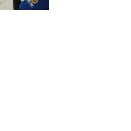
M
L
K
M
N
I
1
N
P
G
U
G
R
U
B
K
A
E
L
–
I
1
N
0
G
S
G
M
A
K
N
1
P
U
R
B
A
L
I
N
G
G
A