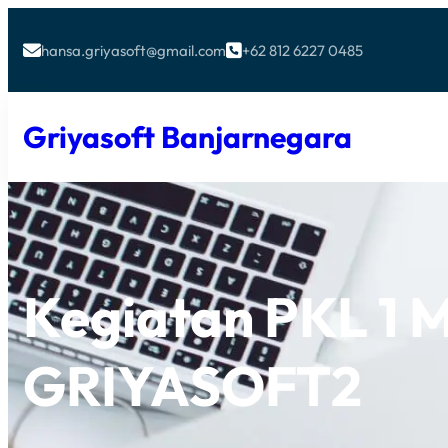
hansa.griyasoft@gmail.com
+62 812 6227 0485


Griyasoft Banjarnegara
Kegiatan PKL 1 M
GRIYASOFT2