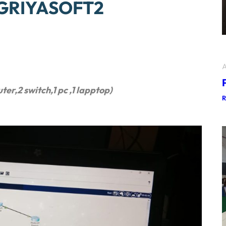
i GRIYASOFT2
A
er,2 switch,1 pc ,1 lapptop)