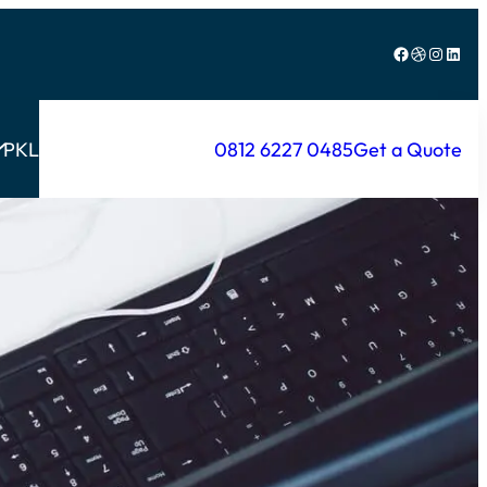
Facebook
Dribbble
Instagram
LinkedIn
PKL
0812 6227 0485
Get a Quote