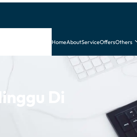
Home
About
Service
Offers
Others
inggu Di