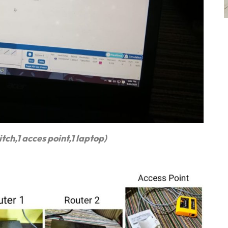
h,1 acces point,1 laptop)