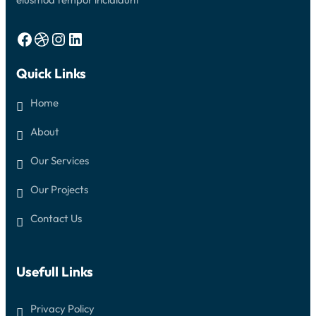
U
R
B
Facebook
Dribbble
Instagram
LinkedIn
A
L
I
Quick Links
N
G
G
Home
A
About
Our Services
Our Projects
Contact Us
Usefull Links
Privacy Policy