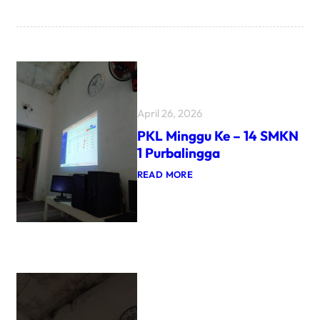
April 26, 2026
PKL Minggu Ke – 14 SMKN
1 Purbalingga
:
READ MORE
P
K
L
M
I
N
G
G
U
K
E
–