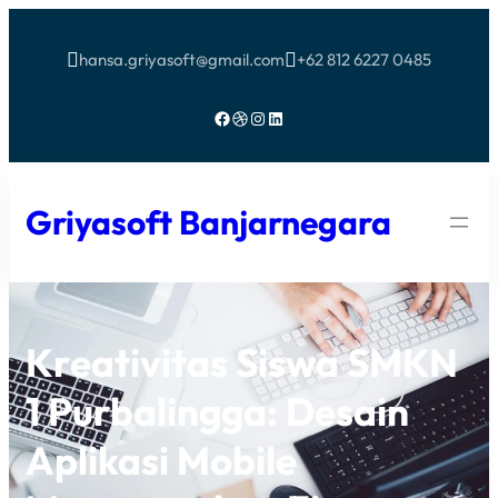
hansa.griyasoft@gmail.com
+62 812 6227 0485


Facebook
Dribbble
Instagram
LinkedIn
Griyasoft Banjarnegara
Kreativitas Siswa SMKN
1 Purbalingga: Desain
Aplikasi Mobile