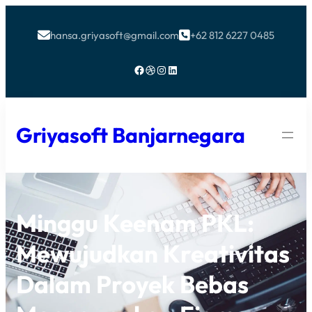
hansa.griyasoft@gmail.com
+62 812 6227 0485


Facebook
Dribbble
Instagram
LinkedIn
Griyasoft Banjarnegara
Minggu Keenam PKL:
Mewujudkan Kreativitas
Dalam Proyek Bebas