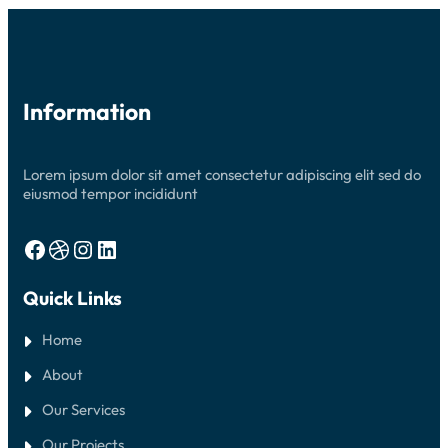
R
U
B
K
A
E
L
–
I
1
N
0
G
Information
S
G
M
A
K
N
Lorem ipsum dolor sit amet consectetur adipiscing elit sed do
1
P
eiusmod tempor incididunt
U
R
B
Facebook
Dribbble
Instagram
LinkedIn
A
L
I
Quick Links
N
G
G
Home
A
About
Our Services
Our Projects