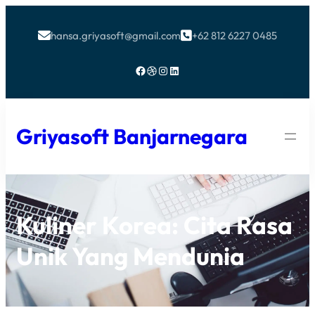
hansa.griyasoft@gmail.com
+62 812 6227 0485


Facebook
Dribbble
Instagram
LinkedIn
Griyasoft Banjarnegara
Kuliner Korea: Cita Rasa
Unik Yang Mendunia