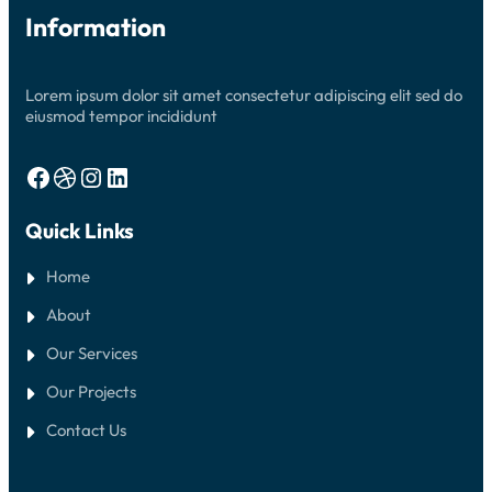
0
G
Information
S
G
M
A
K
N
Lorem ipsum dolor sit amet consectetur adipiscing elit sed do
1
P
eiusmod tempor incididunt
U
R
B
Facebook
Dribbble
Instagram
LinkedIn
A
L
I
Quick Links
N
G
G
Home
A
About
Our Services
Our Projects
Contact Us