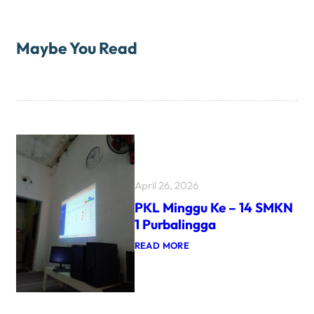
Maybe You Read
April 26, 2026
PKL Minggu Ke – 14 SMKN
1 Purbalingga
:
READ MORE
P
K
L
M
I
N