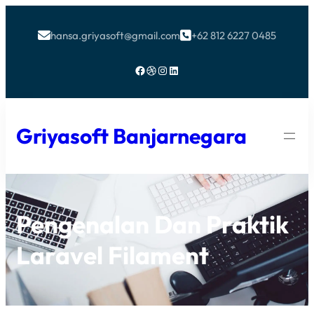
hansa.griyasoft@gmail.com
+62 812 6227 0485


Facebook
Dribbble
Instagram
LinkedIn
Griyasoft Banjarnegara
Pengenalan Dan Praktik
Laravel Filament