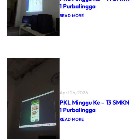
1 Purbalingga
:
READ MORE
P
K
L
M
I
N
G
G
U
K
E
–
1
4
S
April 26, 2026
M
K
PKL Minggu Ke – 13 SMKN
N
1 Purbalingga
1
P
:
READ MORE
U
P
R
K
B
L
A
M