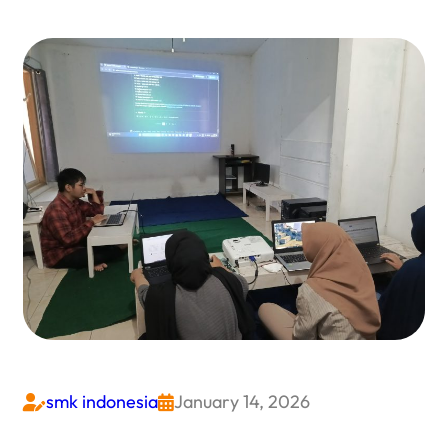
smk indonesia
January 14, 2026

