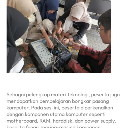
Sebagai pelengkap materi teknologi, peserta juga
mendapatkan pembelajaran bongkar pasang
komputer. Pada sesi ini, peserta diperkenalkan
dengan komponen utama komputer seperti
motherboard, RAM, harddisk, dan power supply,
beserta fungsi masing-masing komponen