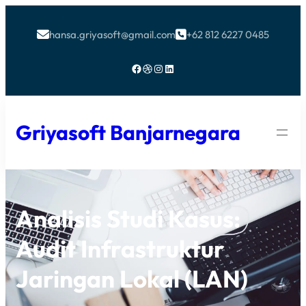
hansa.griyasoft@gmail.com
+62 812 6227 0485


Facebook
Dribbble
Instagram
LinkedIn
Griyasoft Banjarnegara
Analisis Studi Kasus:
Audit Infrastruktur
Jaringan Lokal (LAN)